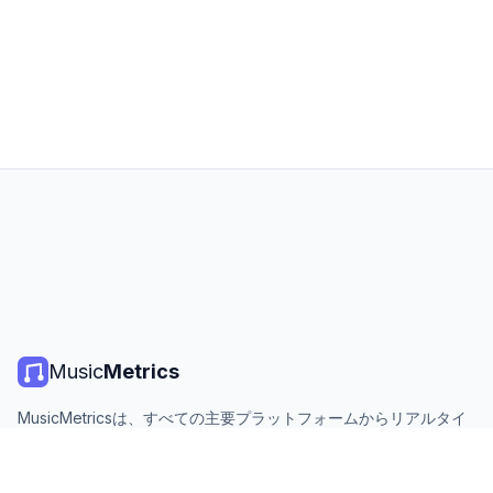
Music
Metrics
MusicMetricsは、すべての主要プラットフォームからリアルタイ
ムの音楽チャート、ストリーミング統計、分析を提供します。無
料、オープン、毎日更新。