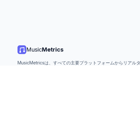
Music
Metrics
MusicMetricsは、すべての主要プラットフォームからリアル
楽チャート、ストリーミング統計、分析を提供します。無料、
ン、毎日更新。
©