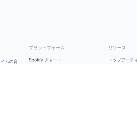
プラットフォーム
リソース
Spotify チャート
トップアーテ
タイムの音
オープ
YouTube チャート
すべての国
トレンド
について
お問い合わせ
 2026 MusicMetrics. All data sourced from publicly available platform