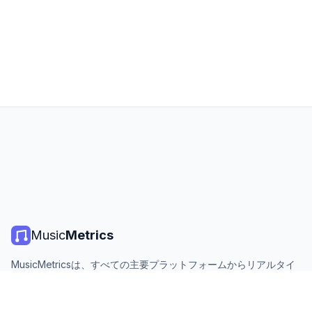
Music
Metrics
MusicMetricsは、すべての主要プラットフォームからリアルタイ
ムの音楽チャート、ストリーミング統計、分析を提供します。無
料、オープン、毎日更新。