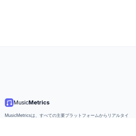
Music
Metrics
MusicMetricsは、すべての主要プラットフォームからリアルタイ
ムの音楽チャート、ストリーミング統計、分析を提供します。無
料、オープン、毎日更新。