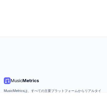
Music
Metrics
MusicMetricsは、すべての主要プラットフォームからリアルタイ
ムの音楽チャート、ストリーミング統計、分析を提供します。無
料、オープン、毎日更新。