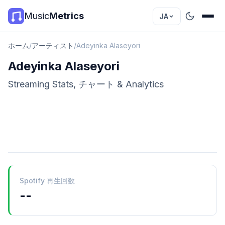
Music
Metrics
JA
ホーム
/
アーティスト
/
Adeyinka Alaseyori
Adeyinka Alaseyori
Streaming Stats, チャート & Analytics
Spotify 再生回数
--