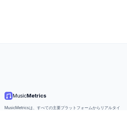
Music
Metrics
MusicMetricsは、すべての主要プラットフォームからリアルタイ
ムの音楽チャート、ストリーミング統計、分析を提供します。無
料、オープン、毎日更新。