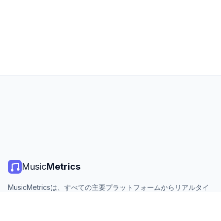
Music
Metrics
MusicMetricsは、すべての主要プラットフォームからリアルタイ
ムの音楽チャート、ストリーミング統計、分析を提供します。無
料、オープン、毎日更新。