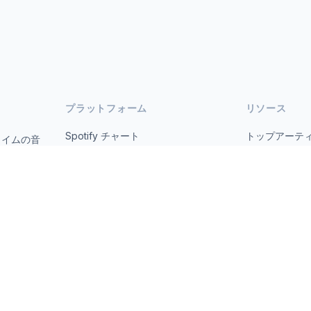
プラットフォーム
リソース
Spotify チャート
トップアーテ
タイムの音
オープ
YouTube チャート
すべての国
トレンド
について
お問い合わせ
 2026 MusicMetrics. All data sourced from publicly available platform