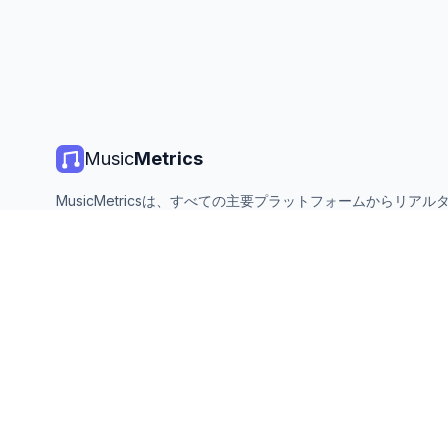
Music
Metrics
MusicMetricsは、すべての主要プラットフォームからリアル
楽チャート、ストリーミング統計、分析を提供します。無料、
ン、毎日更新。
©