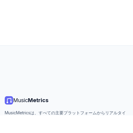
Music
Metrics
MusicMetricsは、すべての主要プラットフォームからリアルタイ
ムの音楽チャート、ストリーミング統計、分析を提供します。無
料、オープン、毎日更新。