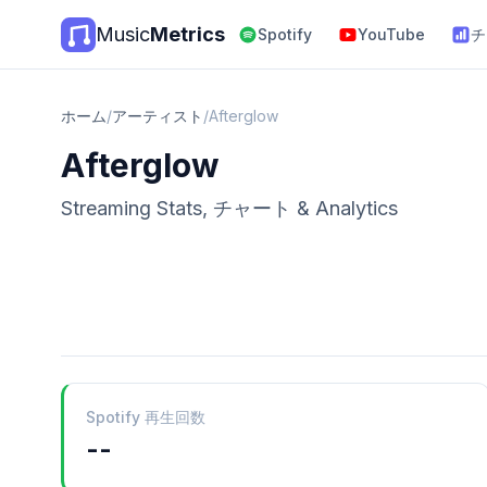
Music
Metrics
Spotify
YouTube
チ
ホーム
/
アーティスト
/
Afterglow
Afterglow
Streaming Stats, チャート & Analytics
Spotify 再生回数
--