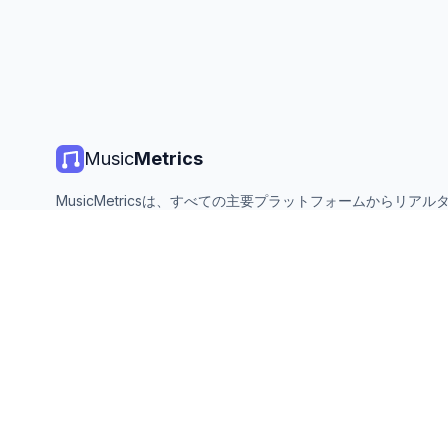
Music
Metrics
MusicMetricsは、すべての主要プラットフォームからリアル
楽チャート、ストリーミング統計、分析を提供します。無料、
ン、毎日更新。
©