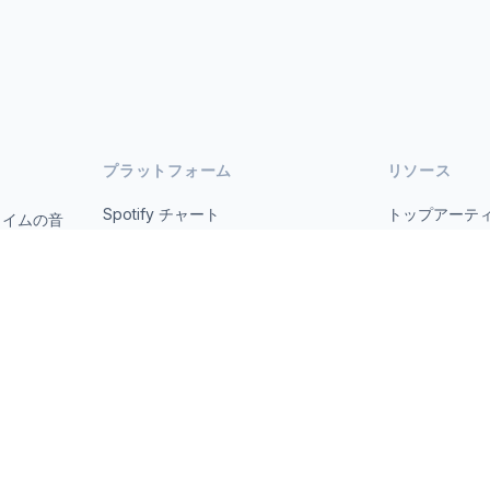
プラットフォーム
リソース
Spotify チャート
トップアーテ
タイムの音
オープ
YouTube チャート
すべての国
トレンド
について
お問い合わせ
 2026 MusicMetrics. All data sourced from publicly available platform