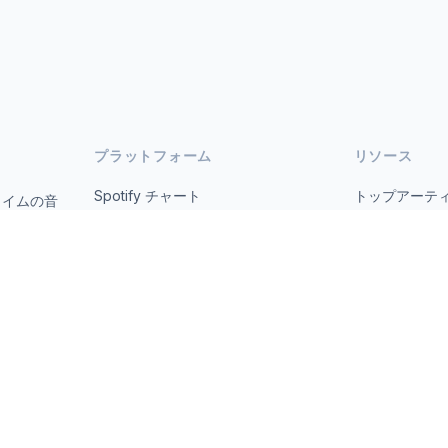
プラットフォーム
リソース
Spotify チャート
トップアーテ
タイムの音
オープ
YouTube チャート
すべての国
トレンド
について
お問い合わせ
 2026 MusicMetrics. All data sourced from publicly available platform