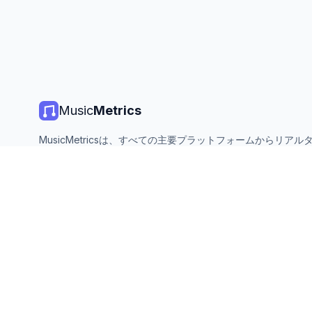
Music
Metrics
MusicMetricsは、すべての主要プラットフォームからリアル
楽チャート、ストリーミング統計、分析を提供します。無料、
ン、毎日更新。
©