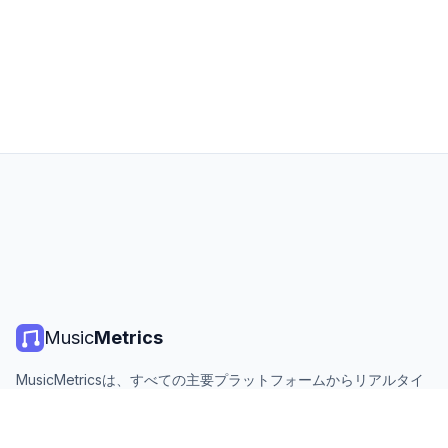
Music
Metrics
MusicMetricsは、すべての主要プラットフォームからリアルタイ
ムの音楽チャート、ストリーミング統計、分析を提供します。無
料、オープン、毎日更新。