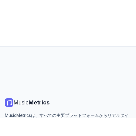
Music
Metrics
MusicMetricsは、すべての主要プラットフォームからリアルタイ
ムの音楽チャート、ストリーミング統計、分析を提供します。無
料、オープン、毎日更新。