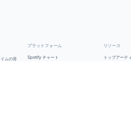
プラットフォーム
リソース
Spotify チャート
トップアーテ
タイムの音
オープ
YouTube チャート
すべての国
トレンド
について
お問い合わせ
 2026 MusicMetrics. All data sourced from publicly available platform