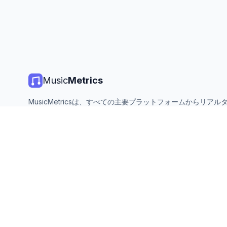
Music
Metrics
MusicMetricsは、すべての主要プラットフォームからリアル
楽チャート、ストリーミング統計、分析を提供します。無料、
ン、毎日更新。
©