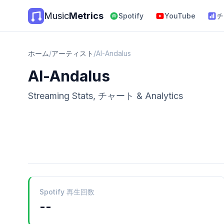
Music
Metrics
Spotify
YouTube
チ
ホーム
/
アーティスト
/
Al-Andalus
Al-Andalus
Streaming Stats, チャート & Analytics
Spotify 再生回数
--