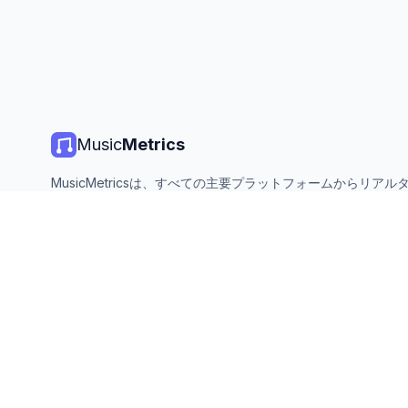
Music
Metrics
MusicMetricsは、すべての主要プラットフォームからリアル
楽チャート、ストリーミング統計、分析を提供します。無料、
ン、毎日更新。
©