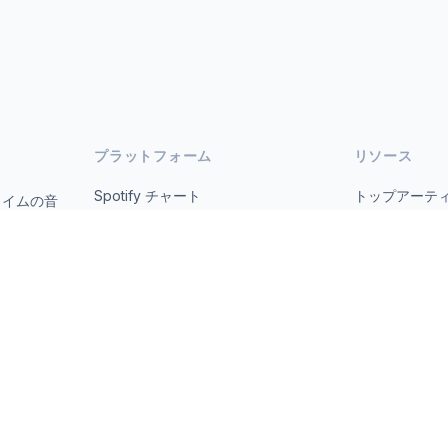
プラットフォーム
リソース
Spotify チャート
トップアーテ
タイムの音
オープ
YouTube チャート
すべての国
トレンド
について
お問い合わせ
 2026 MusicMetrics. All data sourced from publicly available platform