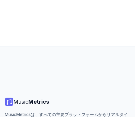
Music
Metrics
MusicMetricsは、すべての主要プラットフォームからリアルタイ
ムの音楽チャート、ストリーミング統計、分析を提供します。無
料、オープン、毎日更新。