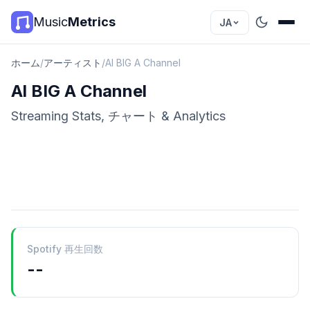
Music
Metrics
JA
ホーム
/
アーティスト
/
Al BIG A Channel
Al BIG A Channel
Streaming Stats, チャート & Analytics
Spotify 再生回数
--