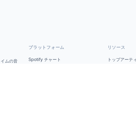
プラットフォーム
リソース
Spotify チャート
トップアーテ
タイムの音
オープ
YouTube チャート
すべての国
トレンド
について
お問い合わせ
 2026 MusicMetrics. All data sourced from publicly available platform