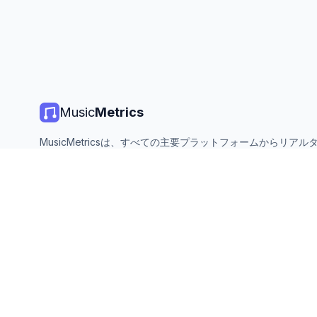
Music
Metrics
MusicMetricsは、すべての主要プラットフォームからリアル
楽チャート、ストリーミング統計、分析を提供します。無料、
ン、毎日更新。
©