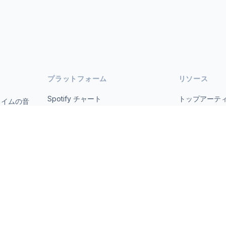
プラットフォーム
リソース
Spotify チャート
トップアーテ
タイムの音
オープ
YouTube チャート
すべての国
トレンド
について
お問い合わせ
 2026 MusicMetrics. All data sourced from publicly available platform