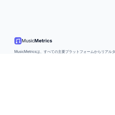
Music
Metrics
MusicMetricsは、すべての主要プラットフォームからリアル
楽チャート、ストリーミング統計、分析を提供します。無料、
ン、毎日更新。
©