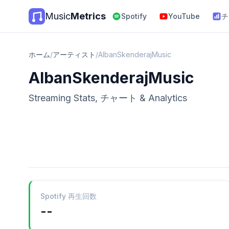
Music
Metrics
Spotify
YouTube
チ
ホーム
/
アーティスト
/
AlbanSkenderajMusic
AlbanSkenderajMusic
Streaming Stats, チャート & Analytics
Spotify 再生回数
--