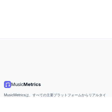
Music
Metrics
MusicMetricsは、すべての主要プラットフォームからリアルタイ
ムの音楽チャート、ストリーミング統計、分析を提供します。無
料、オープン、毎日更新。