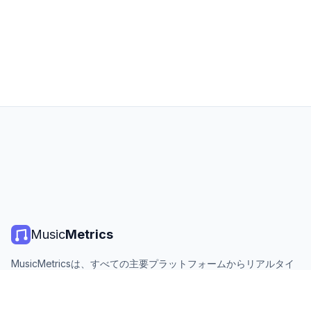
Music
Metrics
MusicMetricsは、すべての主要プラットフォームからリアルタイ
ムの音楽チャート、ストリーミング統計、分析を提供します。無
料、オープン、毎日更新。