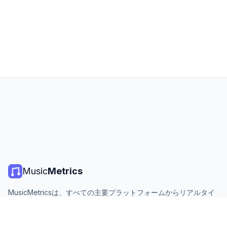
Music
Metrics
MusicMetricsは、すべての主要プラットフォームからリアルタイ
ムの音楽チャート、ストリーミング統計、分析を提供します。無
料、オープン、毎日更新。