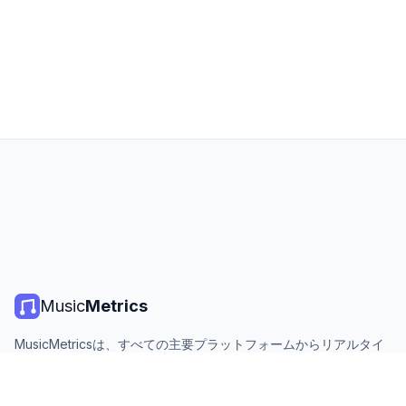
Music
Metrics
MusicMetricsは、すべての主要プラットフォームからリアルタイ
ムの音楽チャート、ストリーミング統計、分析を提供します。無
料、オープン、毎日更新。