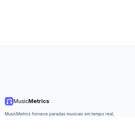
Music
Metrics
MusicMetrics fornece paradas musicais em tempo real,
estatísticas de streaming e análises de todas as principais
plataformas. Gratuito, aberto e atualizado diariamente.