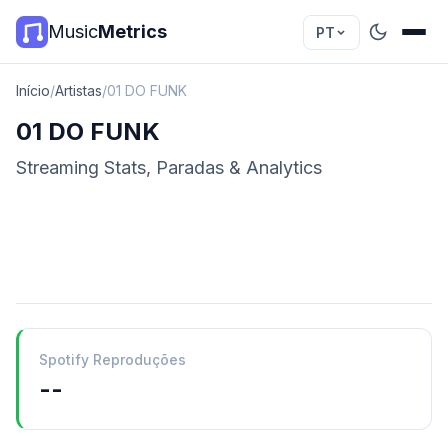
Music
Metrics
PT
Início
/
Artistas
/
01 DO FUNK
01 DO FUNK
Streaming Stats, Paradas & Analytics
Spotify Reproduções
--