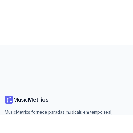
Music
Metrics
MusicMetrics fornece paradas musicais em tempo real,
estatísticas de streaming e análises de todas as principais
plataformas. Gratuito, aberto e atualizado diariamente.