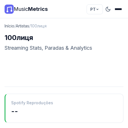
Music
Metrics
PT
Início
/
Artistas
/
100лиця
100лиця
Streaming Stats, Paradas & Analytics
Spotify Reproduções
--