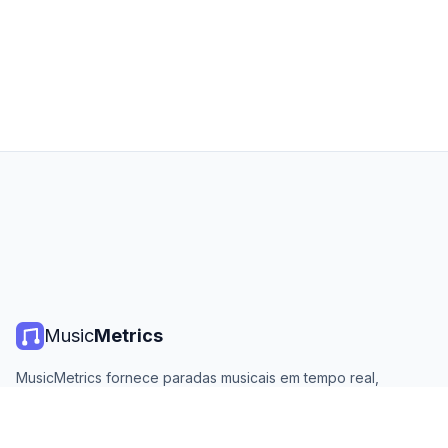
Music
Metrics
MusicMetrics fornece paradas musicais em tempo real,
estatísticas de streaming e análises de todas as principais
plataformas. Gratuito, aberto e atualizado diariamente.