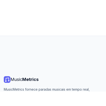
Music
Metrics
MusicMetrics fornece paradas musicais em tempo real,
estatísticas de streaming e análises de todas as principais
plataformas. Gratuito, aberto e atualizado diariamente.