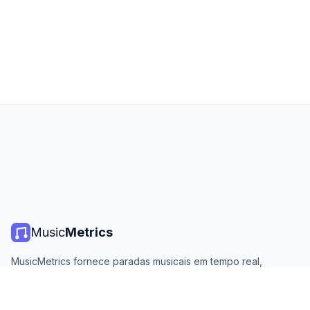
Music
Metrics
MusicMetrics fornece paradas musicais em tempo real,
estatísticas de streaming e análises de todas as principais
plataformas. Gratuito, aberto e atualizado diariamente.