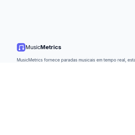
Music
Metrics
MusicMetrics fornece paradas musicais em tempo real, estat
de streaming e análises de todas as principais plataformas. 
aberto e atualizado diariamente.
©