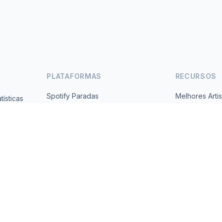
PLATAFORMAS
RECURSOS
Spotify Paradas
Melhores Artis
ísticas
Gratuito,
YouTube Paradas
Todos os Paí
Tendências
Sobre
Contato
 2026 MusicMetrics. All data sourced from publicly available platform