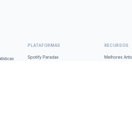
PLATAFORMAS
RECURSOS
Spotify Paradas
Melhores Artis
ísticas
Gratuito,
YouTube Paradas
Todos os Paí
Tendências
Sobre
Contato
 2026 MusicMetrics. All data sourced from publicly available platform