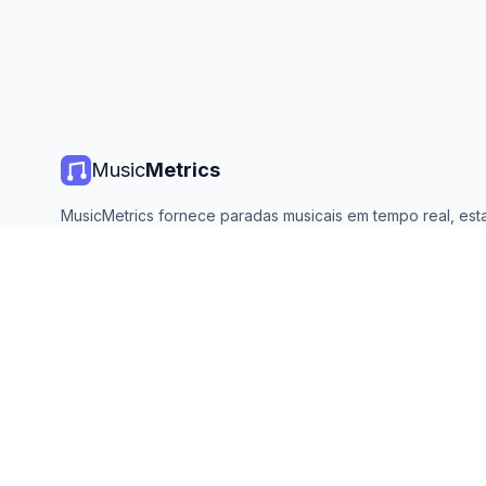
Music
Metrics
MusicMetrics fornece paradas musicais em tempo real, estat
de streaming e análises de todas as principais plataformas. 
aberto e atualizado diariamente.
©