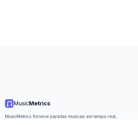
Music
Metrics
MusicMetrics fornece paradas musicais em tempo real,
estatísticas de streaming e análises de todas as principais
plataformas. Gratuito, aberto e atualizado diariamente.