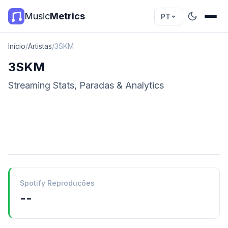
Music
Metrics
PT
Início
/
Artistas
/
3SKM
3SKM
Streaming Stats, Paradas & Analytics
Spotify Reproduções
--