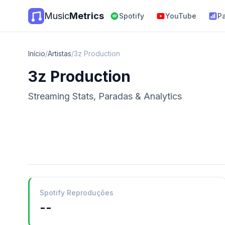
Music
Metrics
Spotify
YouTube
P
Início
/
Artistas
/
3z Production
3z Production
Streaming Stats, Paradas & Analytics
Spotify Reproduções
--