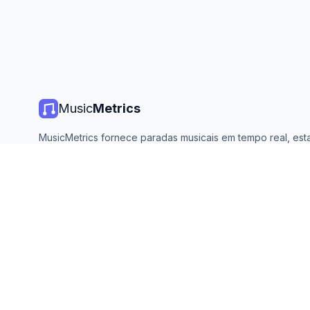
Music
Metrics
MusicMetrics fornece paradas musicais em tempo real, estat
de streaming e análises de todas as principais plataformas. 
aberto e atualizado diariamente.
©