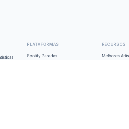
PLATAFORMAS
RECURSOS
Spotify Paradas
Melhores Artis
ísticas
Gratuito,
YouTube Paradas
Todos os Paí
Tendências
Sobre
Contato
 2026 MusicMetrics. All data sourced from publicly available platform