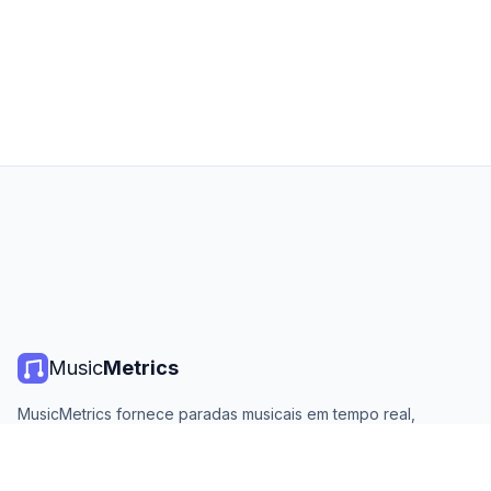
Music
Metrics
MusicMetrics fornece paradas musicais em tempo real,
estatísticas de streaming e análises de todas as principais
plataformas. Gratuito, aberto e atualizado diariamente.