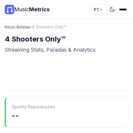
Music
Metrics
PT
Início
/
Artistas
/
4 Shooters Only™
4 Shooters Only™
Streaming Stats, Paradas & Analytics
Spotify Reproduções
--