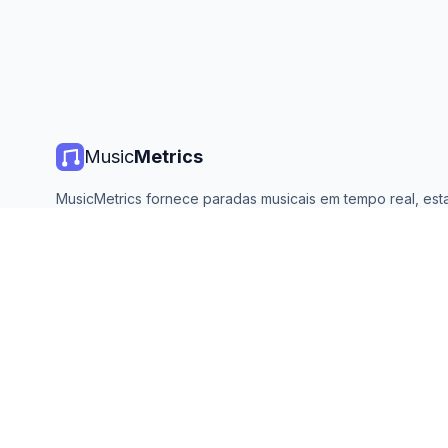
Music
Metrics
MusicMetrics fornece paradas musicais em tempo real, estat
de streaming e análises de todas as principais plataformas. 
aberto e atualizado diariamente.
©