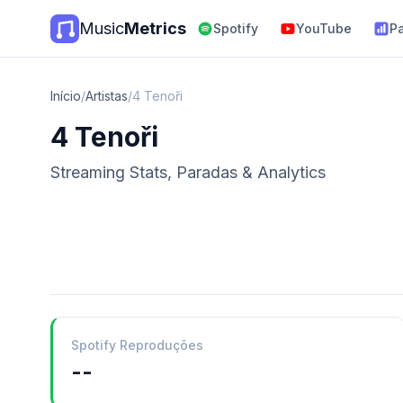
Music
Metrics
Spotify
YouTube
P
Início
/
Artistas
/
4 Tenoři
4 Tenoři
Streaming Stats, Paradas & Analytics
Spotify Reproduções
--