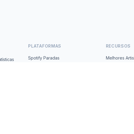
PLATAFORMAS
RECURSOS
Spotify Paradas
Melhores Artis
ísticas
Gratuito,
YouTube Paradas
Todos os Paí
Tendências
Sobre
Contato
 2026 MusicMetrics. All data sourced from publicly available platform