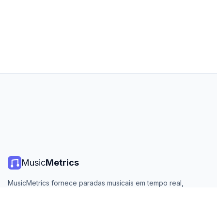
Music
Metrics
MusicMetrics fornece paradas musicais em tempo real,
estatísticas de streaming e análises de todas as principais
plataformas. Gratuito, aberto e atualizado diariamente.