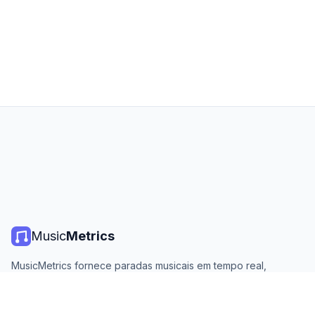
Music
Metrics
MusicMetrics fornece paradas musicais em tempo real,
estatísticas de streaming e análises de todas as principais
plataformas. Gratuito, aberto e atualizado diariamente.