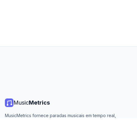
Music
Metrics
MusicMetrics fornece paradas musicais em tempo real,
estatísticas de streaming e análises de todas as principais
plataformas. Gratuito, aberto e atualizado diariamente.