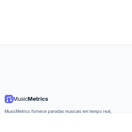
Music
Metrics
MusicMetrics fornece paradas musicais em tempo real,
estatísticas de streaming e análises de todas as principais
plataformas. Gratuito, aberto e atualizado diariamente.