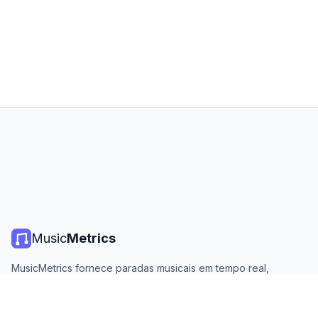
Music
Metrics
MusicMetrics fornece paradas musicais em tempo real,
estatísticas de streaming e análises de todas as principais
plataformas. Gratuito, aberto e atualizado diariamente.