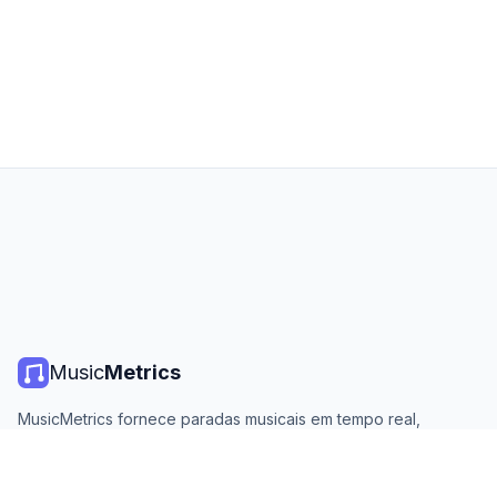
Music
Metrics
MusicMetrics fornece paradas musicais em tempo real,
estatísticas de streaming e análises de todas as principais
plataformas. Gratuito, aberto e atualizado diariamente.