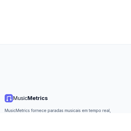
Music
Metrics
MusicMetrics fornece paradas musicais em tempo real,
estatísticas de streaming e análises de todas as principais
plataformas. Gratuito, aberto e atualizado diariamente.