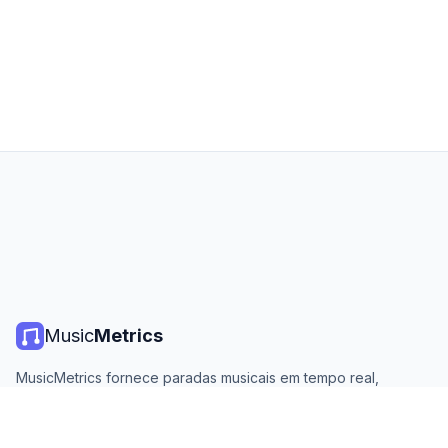
Music
Metrics
MusicMetrics fornece paradas musicais em tempo real,
estatísticas de streaming e análises de todas as principais
plataformas. Gratuito, aberto e atualizado diariamente.