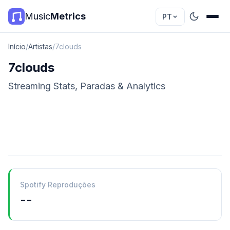
Music
Metrics
PT
Início
/
Artistas
/
7clouds
7clouds
Streaming Stats, Paradas & Analytics
Spotify Reproduções
--