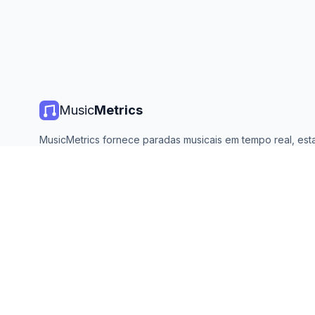
Music
Metrics
MusicMetrics fornece paradas musicais em tempo real, estat
de streaming e análises de todas as principais plataformas. 
aberto e atualizado diariamente.
©