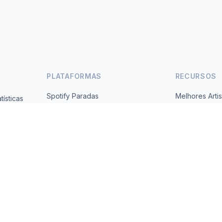
PLATAFORMAS
RECURSOS
Spotify Paradas
Melhores Artis
ísticas
Gratuito,
YouTube Paradas
Todos os Paí
Tendências
Sobre
Contato
 2026 MusicMetrics. All data sourced from publicly available platform