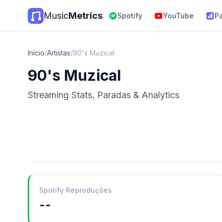
Music
Metrics
Spotify
YouTube
P
Início
/
Artistas
/
90's Muzical
90's Muzical
Streaming Stats, Paradas & Analytics
Spotify Reproduções
--