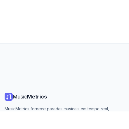
Music
Metrics
MusicMetrics fornece paradas musicais em tempo real,
estatísticas de streaming e análises de todas as principais
plataformas. Gratuito, aberto e atualizado diariamente.