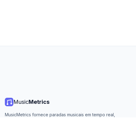
Music
Metrics
MusicMetrics fornece paradas musicais em tempo real,
estatísticas de streaming e análises de todas as principais
plataformas. Gratuito, aberto e atualizado diariamente.