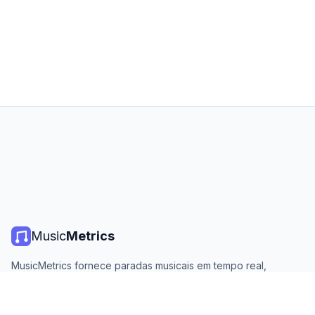
Music
Metrics
MusicMetrics fornece paradas musicais em tempo real,
estatísticas de streaming e análises de todas as principais
plataformas. Gratuito, aberto e atualizado diariamente.