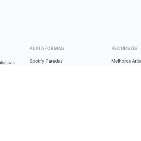
PLATAFORMAS
RECURSOS
Spotify Paradas
Melhores Artis
ísticas
Gratuito,
YouTube Paradas
Todos os Paí
Tendências
Sobre
Contato
 2026 MusicMetrics. All data sourced from publicly available platform