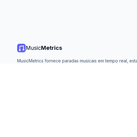
Music
Metrics
MusicMetrics fornece paradas musicais em tempo real, estat
de streaming e análises de todas as principais plataformas. 
aberto e atualizado diariamente.
©