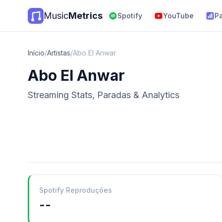
Music
Metrics
Spotify
YouTube
P
Início
/
Artistas
/
Abo El Anwar
Abo El Anwar
Streaming Stats, Paradas & Analytics
Spotify Reproduções
--