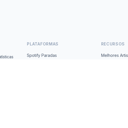
PLATAFORMAS
RECURSOS
Spotify Paradas
Melhores Artis
ísticas
Gratuito,
YouTube Paradas
Todos os Paí
Tendências
Sobre
Contato
 2026 MusicMetrics. All data sourced from publicly available platform