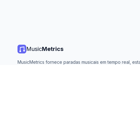
Music
Metrics
MusicMetrics fornece paradas musicais em tempo real, estat
de streaming e análises de todas as principais plataformas. 
aberto e atualizado diariamente.
©