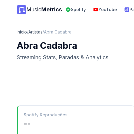
Music
Metrics
Spotify
YouTube
P
Início
/
Artistas
/
Abra Cadabra
Abra Cadabra
Streaming Stats, Paradas & Analytics
Spotify Reproduções
--