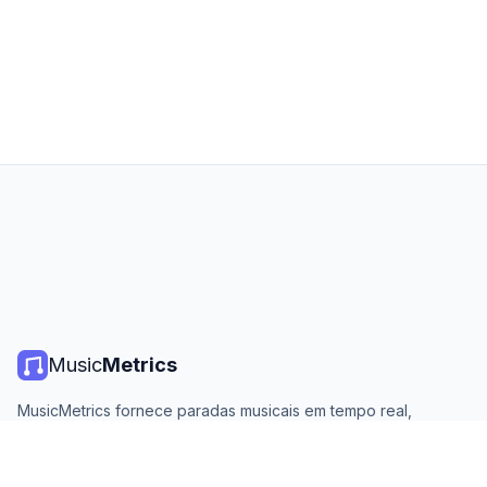
Music
Metrics
MusicMetrics fornece paradas musicais em tempo real,
estatísticas de streaming e análises de todas as principais
plataformas. Gratuito, aberto e atualizado diariamente.