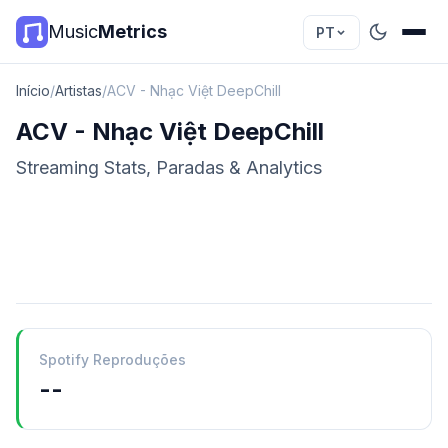
Music
Metrics
PT
Início
/
Artistas
/
ACV - Nhạc Việt DeepChill
ACV - Nhạc Việt DeepChill
Streaming Stats, Paradas & Analytics
Spotify Reproduções
--