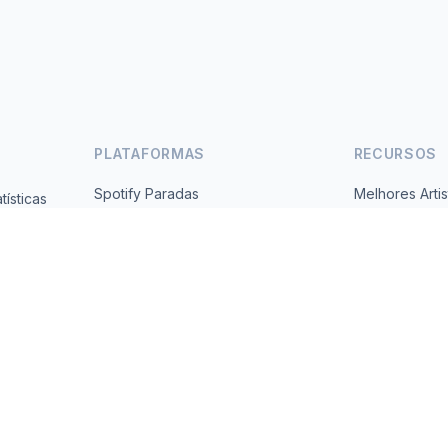
PLATAFORMAS
RECURSOS
Spotify Paradas
Melhores Artis
ísticas
Gratuito,
YouTube Paradas
Todos os Paí
Tendências
Sobre
Contato
 2026 MusicMetrics. All data sourced from publicly available platform