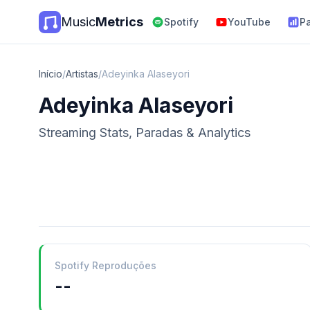
Music
Metrics
Spotify
YouTube
P
Início
/
Artistas
/
Adeyinka Alaseyori
Adeyinka Alaseyori
Streaming Stats, Paradas & Analytics
Spotify Reproduções
--