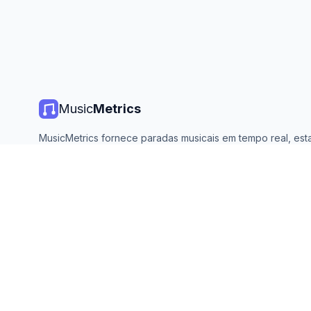
Music
Metrics
MusicMetrics fornece paradas musicais em tempo real, estat
de streaming e análises de todas as principais plataformas. 
aberto e atualizado diariamente.
©