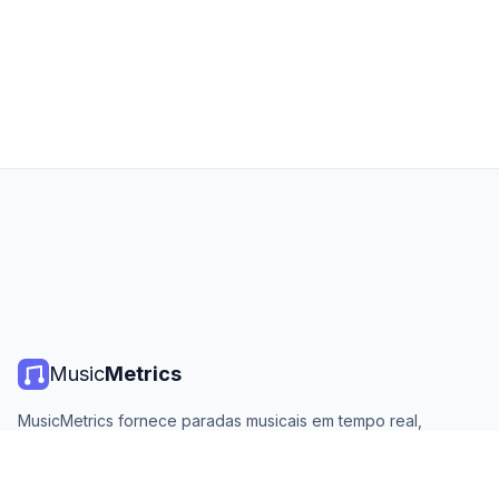
Music
Metrics
MusicMetrics fornece paradas musicais em tempo real,
estatísticas de streaming e análises de todas as principais
plataformas. Gratuito, aberto e atualizado diariamente.